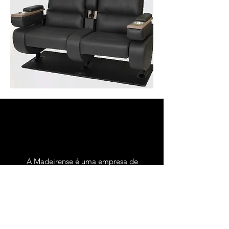
QUEM SOMOS
A Madeirense é uma empresa de
fabricação de móveis corporativos,
situada na cidade de Belo Horizonte, MG.
A marca está presente no mercado há
setenta anos.