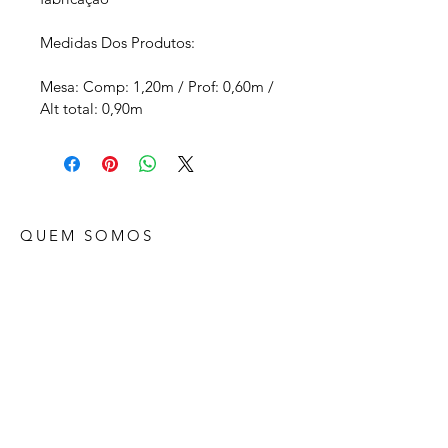
Medidas Dos Produtos:
Mesa: Comp: 1,20m / Prof: 0,60m / 
Alt total: 0,90m
QUEM SOMOS
A Madeirense é uma empresa de
fabricação de móveis corporativos,
situada na cidade de Belo Horizonte, MG.
A marca está presente no mercado há
setenta anos.